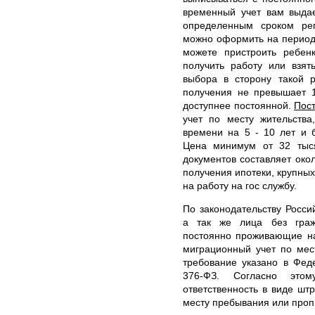
временный учет вам выда
определенным сроком ре
можно оформить на период 
можете пристроить ребенк
получить работу или взя
выбора в сторону такой р
получения не превышает 1
доступнее постоянной.
Пос
учет по месту жительств
времени на 5 - 10 лет и 
Цена минимум от 32 тыс
документов составляет око
получения ипотеки, крупных
на работу на гос службу.
По законодательству Росси
а так же лица без граж
постоянно проживающие на
миграционный учет по мес
требование указано в Фед
376-ФЗ. Согласно этому
ответственность в виде шт
месту пребывания или проп