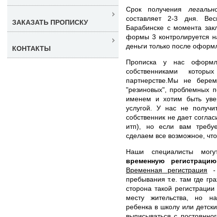
Срок получения
легаль
составляет 2-3 дня. Ве
ЗАКАЗАТЬ ПРОПИСКУ
Барабинске с момента зак
формы 3 контролируется н
деньги только после оформ
КОНТАКТЫ
Прописка у нас оформл
собственниками котор
партнерстве.Мы не берем
"резиновых", проблемных 
именем и хотим быть уве
услугой. У нас не получи
собственник не дает согла
итп), но если вам требу
сделаем все возможное, чт
Наши специалисты мог
временную регистрац
Временная регистрация
- 
пребывания т.е. там где г
сторона такой регистрации 
месту жительства, но н
ребенка в школу или детски
выписываться с постоянног