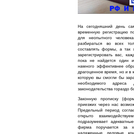
На сегодняшний день са
временную регистрацию п
для неопытного человек
разбираться во всех тол
составлять формы, а так 
зарегистрировать вас, ка
пока не найдется один из
намного эффективнее обра
драгоценное время, но и в 
которую вы смогли бы зар
необходимого адреса 
законодательства гораздо б
Законную прописку (фор
приезжих через нас возмож
Предельный период соглас
открыто взаимодейству
подразумевает адекватны
фирма поручается за х
налаженные деловые кон